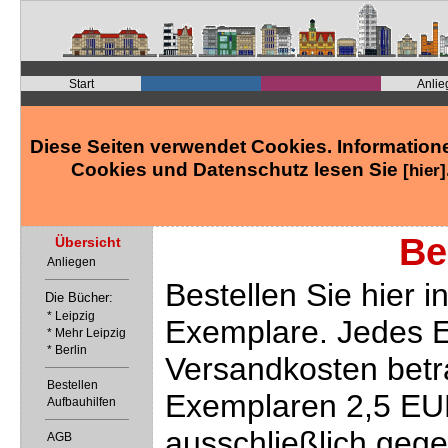
Start
Anlie
Diese Seiten verwendet Cookies. Information
Cookies und Datenschutz lesen Sie
[hier]
Be
Übersicht
Anliegen
Bestellen Sie hier i
Die Bücher:
* Leipzig
Exemplare. Jedes E
* Mehr Leipzig
* Berlin
Versandkosten betra
Bestellen
Exemplaren 2,5 EUR.
Aufbauhilfen
ausschließlich geg
AGB