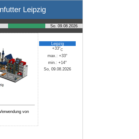
futter Leipzig
So. 09.08.2026
Leipzig
+
33°
C
max.:
+
33°
min.:
+
14°
So, 09.08.2026
 Verwendung von